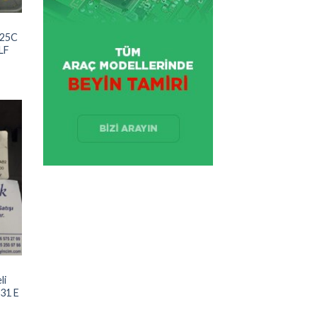
425C
LF
ek
eme
le
li
31 E