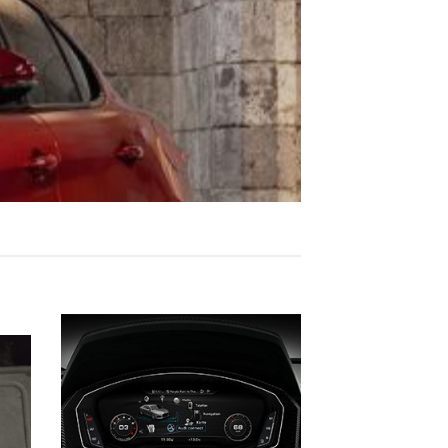
ek
eme