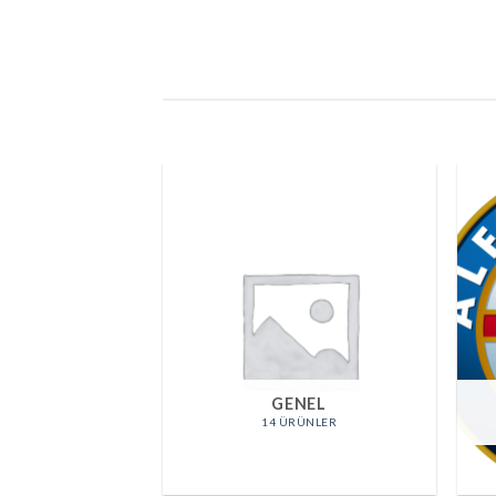
LVO
GENEL
RÜNLER
14 ÜRÜNLER