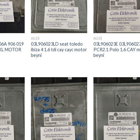
Ekle
Ekle
Ek
AUDI
AUDI
6A 906 019
03L906023LD seat toledo
03L906023E 03L90602
AKL MOTOR
ibiza 4 1.6 tdi cay cayc motor
PCR2.1 Polo 1.6 CAY 
beyni
beyni
İstek
İstek
İst
Listeme
Listeme
List
Ekle
Ekle
Ek