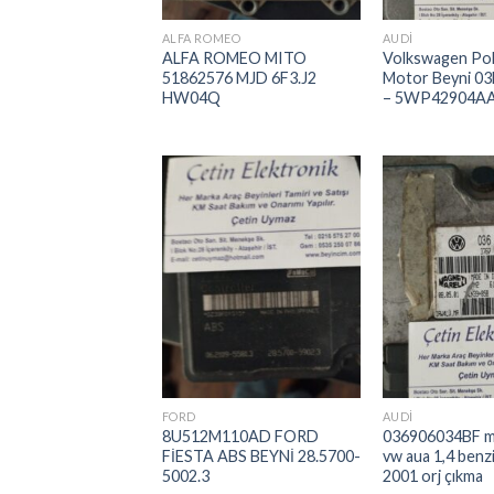
ALFA ROMEO
AUDI
ALFA ROMEO MITO
Volkswagen Po
51862576 MJD 6F3.J2
Motor Beyni 0
HW04Q
– 5WP42904A
İstek
Listeme
Ekle
FORD
AUDI
8U512M110AD FORD
036906034BF m
FİESTA ABS BEYNİ 28.5700-
vw aua 1,4 benzi
5002.3
2001 orj çıkma