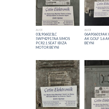
Ekle
AUDI
AUDI
03L906023LC
06A906019AK 0
5WP42917AA SIMOS
AK GOLF 1.6 
PCR2.1 SEAT IBIZA
BEYNİ
MOTOR BEYNİ
İstek
Listeme
Ekle