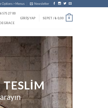
e Options > Menus
Newsletter
6 575 27 00
0
GIRIŞ YAP
SEPET /
₺
0,00
PDEGRACE
 TESLIM
 arayın