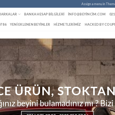
Assign a menu in Them
MARKALAR
BANKA HESAP BILGILERI
INFO@BEYINCIM.COM
021
07 86
YENI EKLENEN BEYINLER
HIZMETLERIMIZ
HACKED BY COU
CE ÜRÜN, STOKTAN
ınız beyini bulamadınız mı ? Bizi