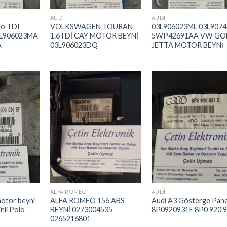
AUDI
AUDI
lo TDI
VOLKSWAGEN TOURAN
03L906023ML 03L907
3L906023MA
1.6TDİ CAY MOTOR BEYNİ
5WP42691AA VW GO
A
03L906023DQ
JETTA MOTOR BEYNİ
İstek
İstek
İst
Listeme
Listeme
List
Ekle
Ekle
Ek
ALFA ROMEO
AUDI
otor beyni
ALFA ROMEO 156 ABS
Audi A3 Gösterge Pane
nli Polo
BEYNİ 0273004535
8P0920931E 8P0 920 9
0265216801