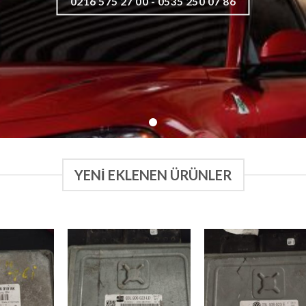
0216 575 27 00 - 0535 250 07 86
YENI EKLENEN ÜRÜNLER
İstek
İstek
İst
Listeme
Listeme
List