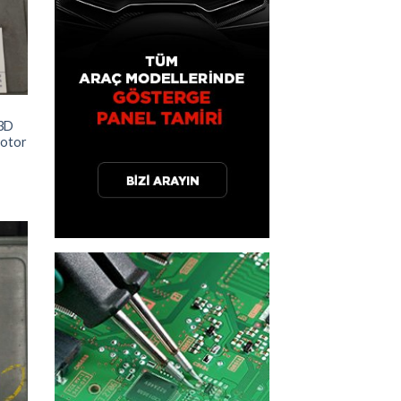
le
3D
motor
ek
eme
le