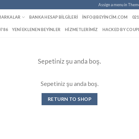
Assign a menu in Them
MARKALAR
BANKA HESAP BILGILERI
INFO@BEYINCIM.COM
021
07 86
YENI EKLENEN BEYINLER
HIZMETLERIMIZ
HACKED BY COU
Sepetiniz şu anda boş.
Sepetiniz şu anda boş.
RETURN TO SHOP