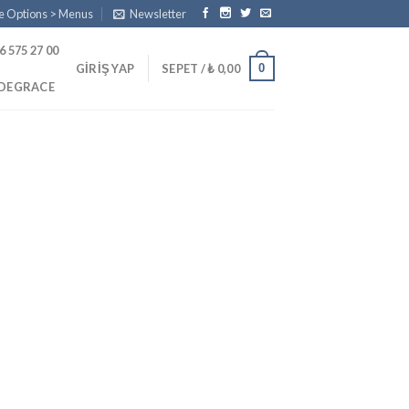
e Options > Menus
Newsletter
6 575 27 00
0
GIRIŞ YAP
SEPET /
₺
0,00
PDEGRACE