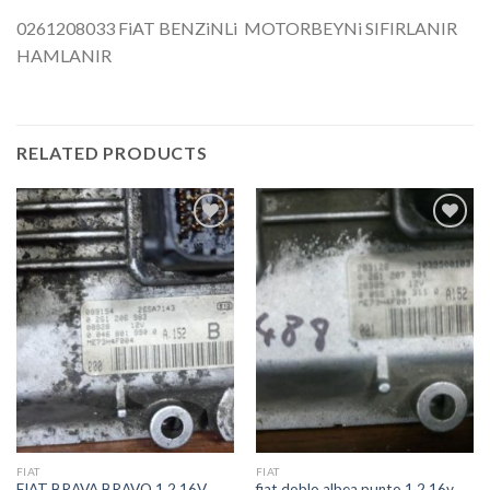
0261208033 FiAT BENZiNLi MOTORBEYNi SIFIRLANIR
HAMLANIR
RELATED PRODUCTS
İstek
İstek
Listeme
Listeme
Ekle
Ekle
FIAT
FIAT
FIAT BRAVA BRAVO 1.2 16V
fiat doblo albea punto 1.2 16v