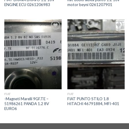
ENGINE ECU 0261206983
motor beyni 0261207901
İstek
İstek
Listeme
Listeme
Ekle
Ekle
FIAT
FIAT
-Magneti Marelli 9GF.TE –
FIAT PUNTO STILO 1.8
51986261 PANDA 1.2 8V
HITACHI 46791884, MFI-401
EURO6