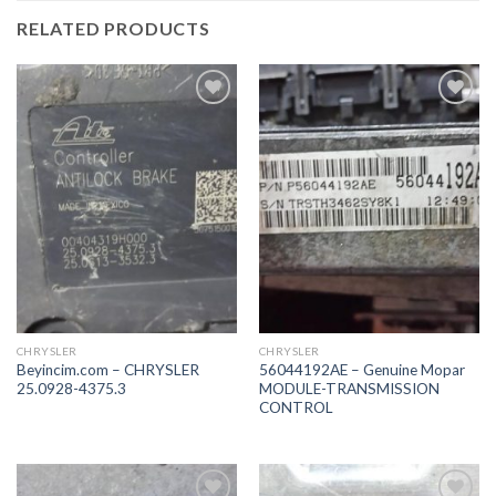
RELATED PRODUCTS
İstek
İstek
Listeme
Listeme
Ekle
Ekle
CHRYSLER
CHRYSLER
Beyincim.com – CHRYSLER
56044192AE – Genuine Mopar
25.0928-4375.3
MODULE-TRANSMISSION
CONTROL