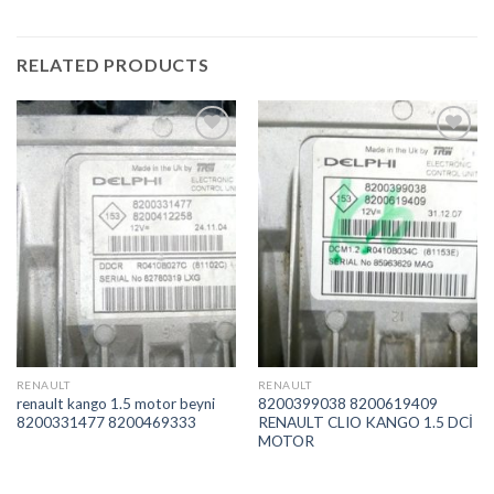
RELATED PRODUCTS
İstek
İstek
Listeme
Listeme
Ekle
Ekle
RENAULT
RENAULT
renault kango 1.5 motor beyni
8200399038 8200619409
8200331477 8200469333
RENAULT CLIO KANGO 1.5 DCİ
MOTOR