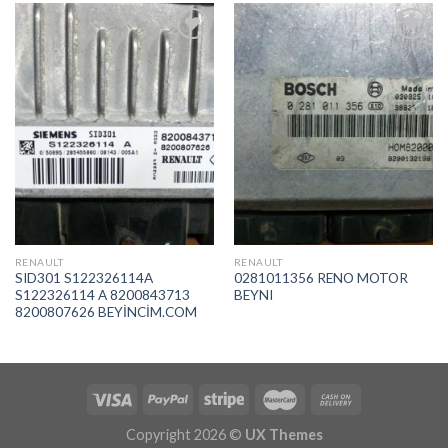
İstek
İstek
Listeme
Listeme
Ekle
Ekle
RENAULT
RENAULT
SID301 S122326114A
0281011356 RENO MOTOR
S122326114 A 8200843713
BEYNI
8200807626 BEYİNCİM.COM
Copyright 2026 ©
UX Themes