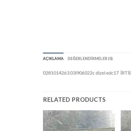
AÇIKLAMA
DEĞERLENDIRMELER (0)
0281014263 03l906022c dizel edc17 İ
RELATED PRODUCTS