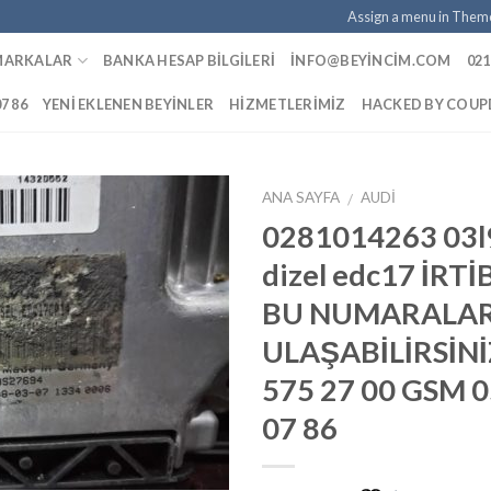
Assign a menu in Them
MARKALAR
BANKA HESAP BILGILERI
INFO@BEYINCIM.COM
021
07 86
YENI EKLENEN BEYINLER
HIZMETLERIMIZ
HACKED BY COU
ANA SAYFA
AUDI
/
0281014263 03l
dizel edc17 İRTİ
İstek
BU NUMARALA
Listeme
Ekle
ULAŞABİLİRSİNİ
575 27 00 GSM 
07 86