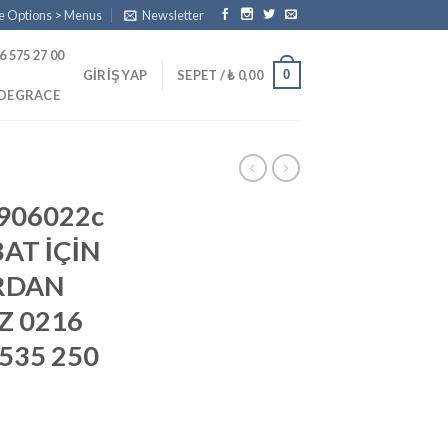
e Options > Menus
Newsletter
6 575 27 00
0
GIRIŞ YAP
SEPET /
₺
0,00
PDEGRACE
906022c
BAT İÇİN
RDAN
Z 0216
0535 250