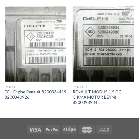
İstek
İstek
Listeme
Listeme
Ekle
Ekle
RENAULT
RENAULT
ECU Engine Renault 8200334419
RENAULT MODUS 1.5 DCI
8200340926
ÇIKMA MOTOR BEYNİ
8200398934 …