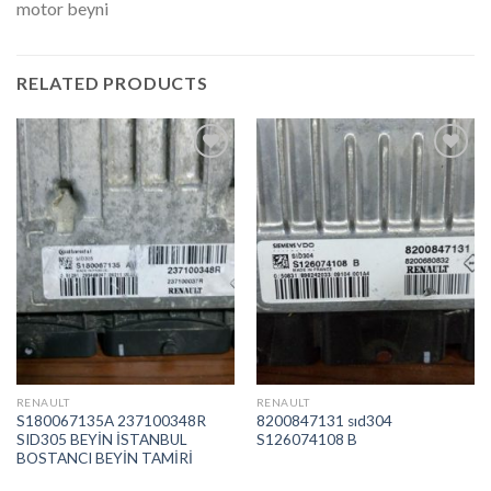
motor beyni
RELATED PRODUCTS
İstek
İstek
Listeme
Listeme
Ekle
Ekle
RENAULT
RENAULT
S180067135A 237100348R
8200847131 sıd304
SID305 BEYİN İSTANBUL
S126074108 B
BOSTANCI BEYİN TAMİRİ