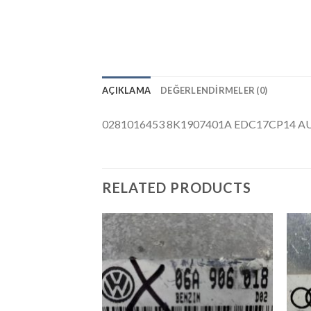
AÇIKLAMA
DEĞERLENDIRMELER (0)
0281016453 8K1907401A EDC17CP14 AU
RELATED PRODUCTS
İstek
Listeme
Ekle