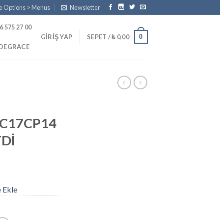
e Options > Menus
Newsletter
6 575 27 00
0
GIRIŞ YAP
SEPET /
₺
0,00
PDEGRACE
DC17CP14
TDİ
e Ekle