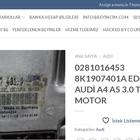
Assign a menu in Them
MARKALAR
BANKA HESAP BILGILERI
INFO@BEYINCIM.COM
021
07 86
YENI EKLENEN BEYINLER
HIZMETLERIMIZ
HACKED BY COU
ANA SAYFA
AUDI
/
0281016453
8K1907401A E
İstek
AUDİ A4 A5 3.0 
Listeme
Ekle
MOTOR
İstek Listem
Kategoriler:
Audi