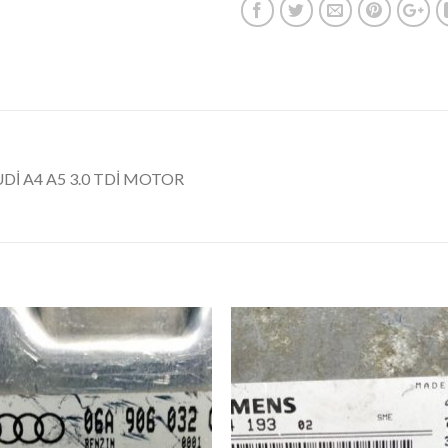
Dİ A4 A5 3.0 TDİ MOTOR
İstek
İst
Listeme
List
Ekle
Ekl