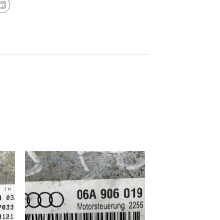
ek
İstek
eme
Listeme
e
Ekle