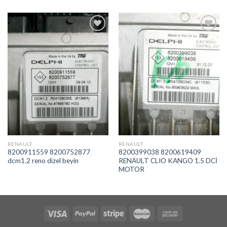
İstek
İstek
Listeme
Listeme
Ekle
Ekle
RENAULT
RENAULT
8200911559 8200752877
8200399038 8200619409
dcm1.2 reno dizel beyin
RENAULT CLIO KANGO 1.5 DCİ
MOTOR