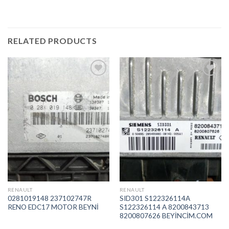
RELATED PRODUCTS
İstek
İstek
Listeme
Listeme
Ekle
Ekle
RENAULT
RENAULT
0281019148 237102747R
SID301 S122326114A
RENO EDC17 MOTOR BEYNİ
S122326114 A 8200843713
8200807626 BEYİNCİM.COM