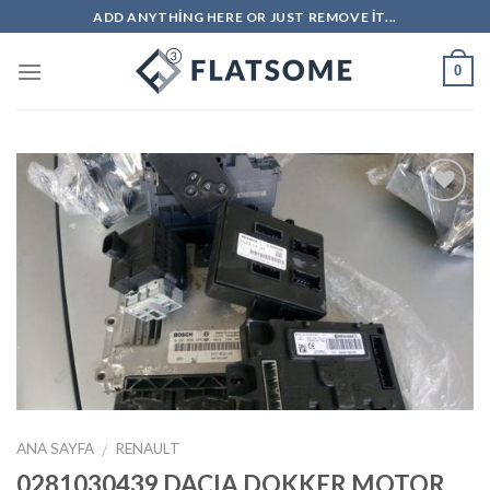
Skip
ADD ANYTHING HERE OR JUST REMOVE IT...
to
content
0
İstek
Listeme
Ekle
ANA SAYFA
RENAULT
/
0281030439 DACIA DOKKER MOTOR