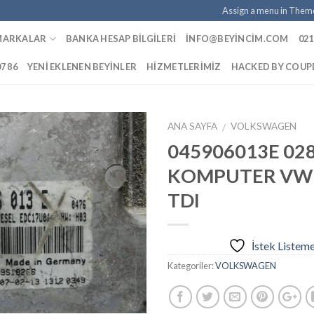
Assign a menu in Them
MARKALAR
BANKA HESAP BILGILERI
INFO@BEYINCIM.COM
021
07 86
YENI EKLENEN BEYINLER
HIZMETLERIMIZ
HACKED BY COU
ANA SAYFA
VOLKSWAGEN
/
045906013E 02
KOMPUTER VW 
İstek
TDI
Listeme
Ekle
İstek Listem
Kategoriler:
VOLKSWAGEN