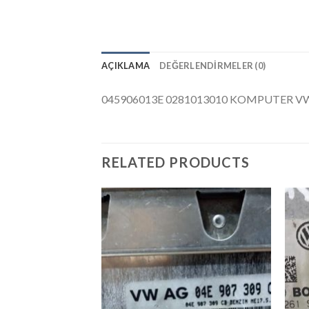
AÇIKLAMA
DEĞERLENDIRMELER (0)
045906013E 0281013010 KOMPUTER VW
RELATED PRODUCTS
İstek
Listeme
Ekle