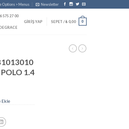
e Options > Menus
Newsletter
6 575 27 00
0
GIRIŞ YAP
SEPET /
₺
0,00
PDEGRACE
81013010
POLO 1.4
e Ekle