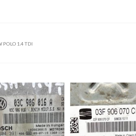
 POLO 1.4 TDI
İstek
İst
Listeme
List
Ekle
Ekl