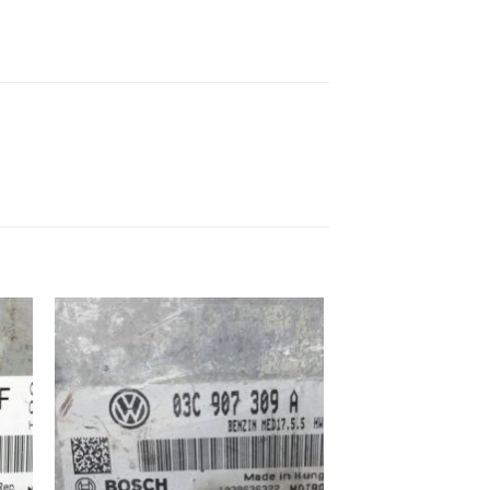
ek
İstek
eme
Listeme
e
Ekle