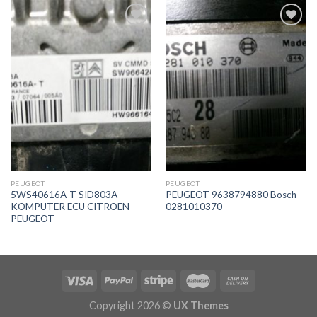
İstek
İstek
Listeme
Listeme
Ekle
Ekle
PEUGEOT
PEUGEOT
5WS40616A-T SID803A
PEUGEOT 9638794880 Bosch
KOMPUTER ECU CITROEN
0281010370
PEUGEOT
Copyright 2026 ©
UX Themes