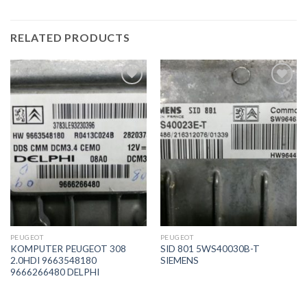
RELATED PRODUCTS
İstek
İstek
Listeme
Listeme
Ekle
Ekle
PEUGEOT
PEUGEOT
KOMPUTER PEUGEOT 308
SID 801 5WS40030B-T
2.0HDI 9663548180
SIEMENS
9666266480 DELPHI