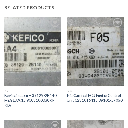
RELATED PRODUCTS
İstek
İstek
Listeme
Listeme
Ekle
Ekle
KIA
KIA
Beyincim.com – 39129-2B140
Kia Carnival ECU Engine Control
MEG17.9.12 9003100030KF
Unit 0281016415 39101-2F050
KIA