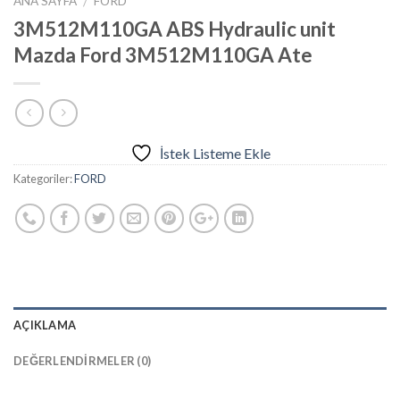
ANA SAYFA
FORD
/
3M512M110GA ABS Hydraulic unit
Mazda Ford 3M512M110GA Ate
İstek Listeme Ekle
Kategoriler:
FORD
AÇIKLAMA
DEĞERLENDIRMELER (0)