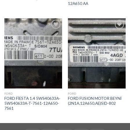
12A650 AA
İstek
İstek
Listeme
Listeme
Ekle
Ekle
FORD
FORD
FORD FİESTA 1.4 5WS40633A-
FORD FUSION MOTOR BEYNİ
5WS40633A-T-7S61-12A650-
(2N1A.12A650.AE)SID-802
7S61