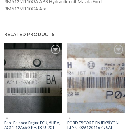
3M512M110GA ABS Hydraulic unit Mazda Ford
3M512M110GA Ate
RELATED PRODUCTS
İstek
İstek
Listeme
Listeme
Ekle
Ekle
FORD
FORD
Ford Fomoco Engine ECU, 9HBA,
FORD ESCORT ENJEKSİYON
AC11-12A650-BA, DCU-201
BEYNİ 0261204167 95AT