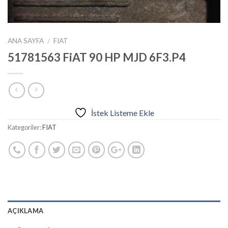
ANA SAYFA
FIAT
/
51781563 FiAT 90 HP MJD 6F3.P4
İstek Listeme Ekle
Kategoriler:
FIAT
AÇIKLAMA