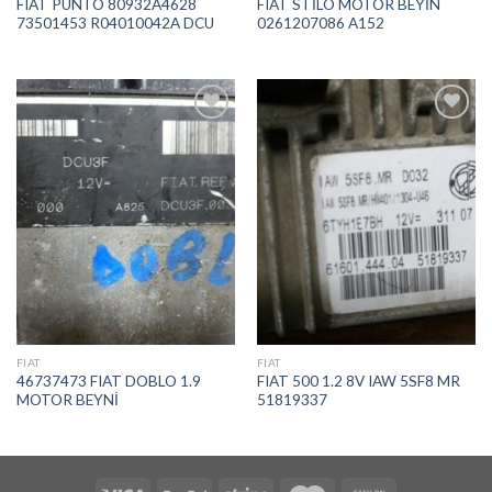
FIAT PUNTO 80932A4628
FIAT STİLO MOTOR BEYİN
73501453 R04010042A DCU
0261207086 A152
İstek
İstek
Listeme
Listeme
Ekle
Ekle
FIAT
FIAT
46737473 FIAT DOBLO 1.9
FIAT 500 1.2 8V IAW 5SF8 MR
MOTOR BEYNİ
51819337