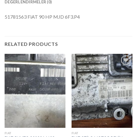
DEĞERLENDIRMELER (0)
51781563 FiAT 90 HP MJD 6F3.P4
RELATED PRODUCTS
İstek
İstek
Listeme
Listeme
Ekle
Ekle
FIAT
FIAT