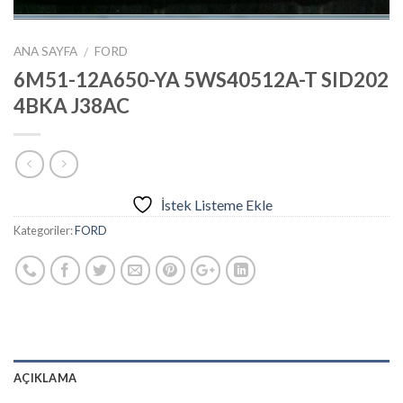
ANA SAYFA
FORD
/
6M51-12A650-YA 5WS40512A-T SID202
4BKA J38AC
İstek Listeme Ekle
Kategoriler:
FORD
AÇIKLAMA