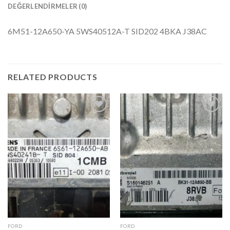
DEĞERLENDIRMELER (0)
6M51-12A650-YA 5WS40512A-T SID202 4BKA J38AC
RELATED PRODUCTS
İstek
İstek
Listeme
Listeme
Ekle
Ekle
FORD
FORD