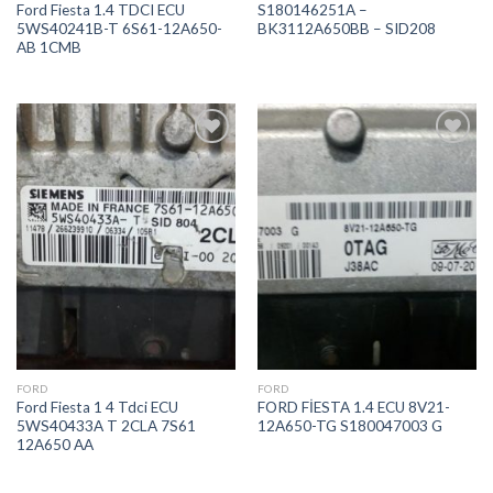
Ford Fiesta 1.4 TDCI ECU
S180146251A –
5WS40241B-T 6S61-12A650-
BK3112A650BB – SID208
AB 1CMB
İstek
İstek
Listeme
Listeme
Ekle
Ekle
FORD
FORD
Ford Fiesta 1 4 Tdci ECU
FORD FİESTA 1.4 ECU 8V21-
5WS40433A T 2CLA 7S61
12A650-TG S180047003 G
12A650 AA