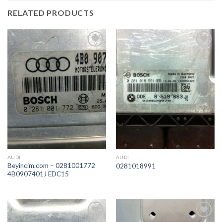
RELATED PRODUCTS
İstek
İstek
Listeme
Listeme
Ekle
Ekle
AUDI
AUDI
Beyincim.com – 0281001772
0281018991
4B0907401J EDC15