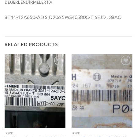
DEĞERLENDIRMELER (0)
8T11-12A650-AD SID206 5WS40580C-T 6EJD J38AC
RELATED PRODUCTS
İstek
İstek
Listeme
Listeme
Ekle
Ekle
FORD
FORD