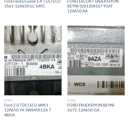
Ford Fiesta Fusion 1.4 TDCI ECU
FORD ESCORT ENJEKSİYON
3S61-12A650-LC 5AYC
BEYNİ 0261204167 95AT
12A650 AA
İstek
İstek
Listeme
Listeme
Ekle
Ekle
FORD
FORD
Ford 2 0 TDCI ECU 6M51
FORD ENJEKSİYON BEYNİ
12A650 YA 5WS40512A T
5U71-12A650-GA
4BKA