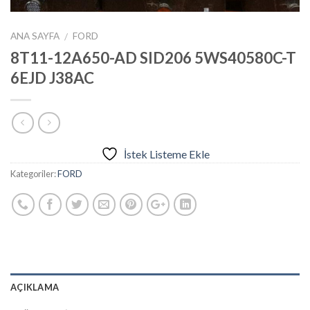
ANA SAYFA
FORD
/
8T11-12A650-AD SID206 5WS40580C-T
6EJD J38AC
İstek Listeme Ekle
Kategoriler:
FORD
AÇIKLAMA