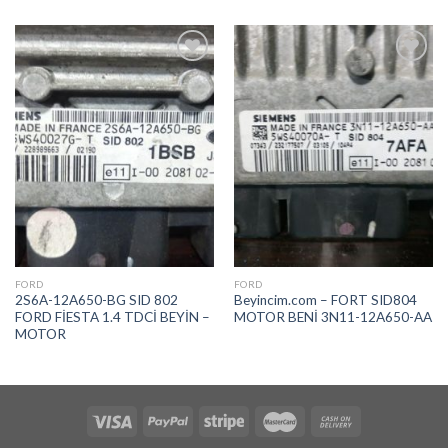
İstek
İstek
Listeme
Listeme
Ekle
Ekle
FORD
FORD
2S6A-12A650-BG SID 802
Beyincim.com – FORT SID804
FORD FİESTA 1.4 TDCİ BEYİN –
MOTOR BENİ 3N11-12A650-AA
MOTOR