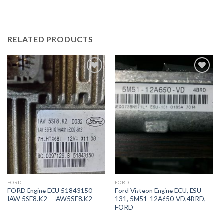
RELATED PRODUCTS
İstek
İstek
Listeme
Listeme
Ekle
Ekle
FORD
FORD
FORD Engine ECU 51843150 –
Ford Visteon Engine ECU, ESU-
IAW 5SF8.K2 – IAW5SF8.K2
131, 5M51-12A650-VD,4BRD,
FORD