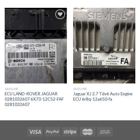
İstek
İstek
Listeme
Listeme
Ekle
Ekle
JAGUAR
JAGUAR
ECU LAND-ROVER JAGUAR
Jaguar XJ 2.7 Tdv6 Auto Engine
0281032607 6X73-12C52-FAF
ECU 6r8q-12a650-fa
0281032607