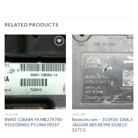
RELATED PRODUCTS
İstek
İstek
Listeme
Listeme
Ekle
Ekle
JAGUAR
JAGUAR
8W83-12B684-YA MB279700-
Beyincim.com – 10.0926-1006.3
9310 DENSO P5.ONA 09337
JAGUAR ABS BEYNİ 10.0613-
3277.3