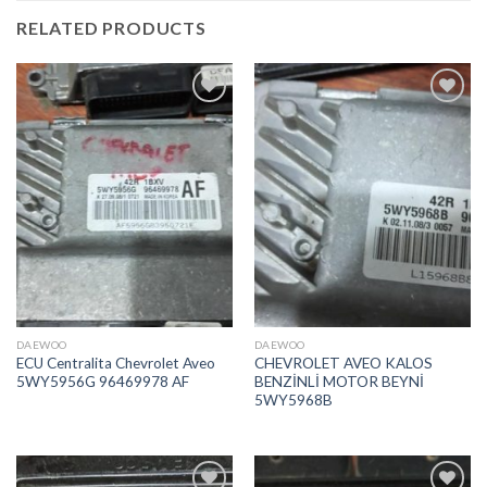
RELATED PRODUCTS
İstek
İstek
Listeme
Listeme
Ekle
Ekle
DAEWOO
DAEWOO
ECU Centralita Chevrolet Aveo
CHEVROLET AVEO KALOS
5WY5956G 96469978 AF
BENZİNLİ MOTOR BEYNİ
5WY5968B