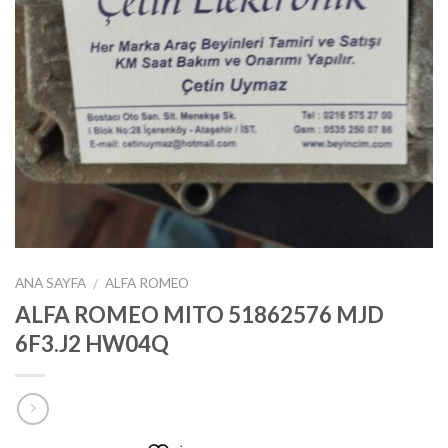
ANA SAYFA
ALFA ROMEO
/
ALFA ROMEO MITO 51862576 MJD
6F3.J2 HW04Q