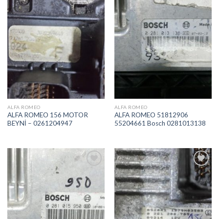
İstek
İstek
Listeme
Listeme
Ekle
Ekle
ALFA ROMEO
ALFA ROMEO
ALFA ROMEO 156 MOTOR
ALFA ROMEO 51812906
BEYNİ – 0261204947
55204661 Bosch 0281013138
İstek
İstek
Listeme
Listeme
Ekle
Ekle