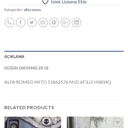
İstek Listeme Ekle
Kategoriler:
alfa romeo
AÇIKLAMA
DEĞERLENDIRMELER (0)
ALFA ROMEO MITO 51862576 MJD 6F3.J2 HW04Q
RELATED PRODUCTS