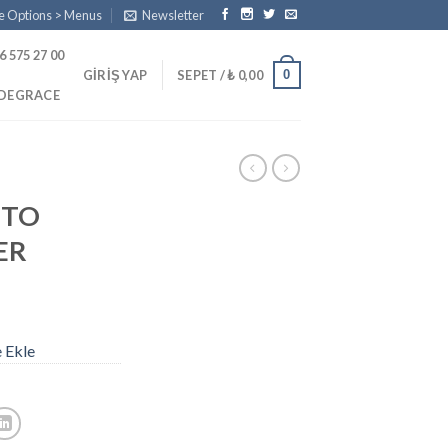
e Options > Menus
Newsletter
6 575 27 00
0
GIRIŞ YAP
SEPET /
₺
0,00
PDEGRACE
ITO
ER
e Ekle