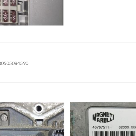
0505084590
İstek
İst
Listeme
List