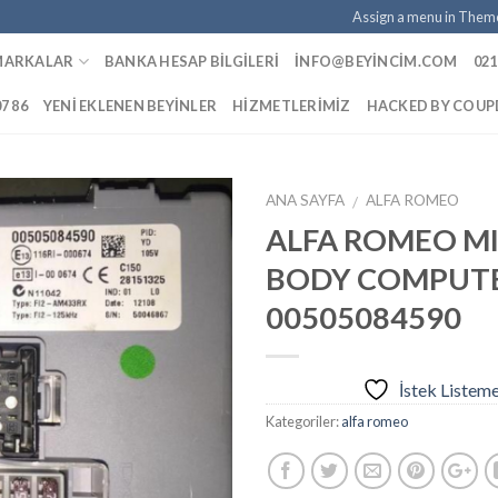
Assign a menu in Them
MARKALAR
BANKA HESAP BILGILERI
INFO@BEYINCIM.COM
021
07 86
YENI EKLENEN BEYINLER
HIZMETLERIMIZ
HACKED BY COU
ANA SAYFA
ALFA ROMEO
/
ALFA ROMEO M
BODY COMPUT
İstek
00505084590
Listeme
Ekle
İstek Listem
Kategoriler:
alfa romeo