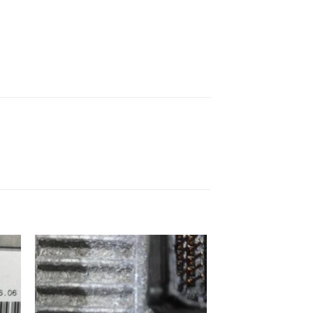
ek
İstek
eme
Listeme