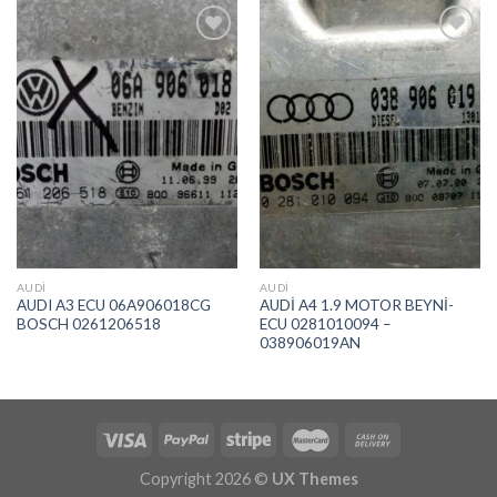
İstek
İstek
Listeme
Listeme
Ekle
Ekle
AUDI
AUDI
AUDI A3 ECU 06A906018CG
AUDİ A4 1.9 MOTOR BEYNİ-
BOSCH 0261206518
ECU 0281010094 –
038906019AN
Copyright 2026 ©
UX Themes