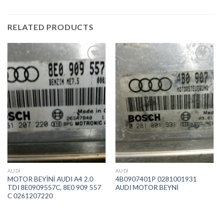
RELATED PRODUCTS
İstek
İstek
Listeme
Listeme
Ekle
Ekle
AUDI
AUDI
MOTOR BEYİNİ AUDI A4 2.0
4B0907401P 0281001931
TDI 8E0909557C, 8E0 909 557
AUDI MOTOR BEYNİ
C 0261207220