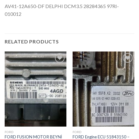
AV41-12A650-DF DELPHI DCM3.5 28284365 97RI-
010012
RELATED PRODUCTS
İstek
İstek
Listeme
Listeme
Ekle
Ekle
FORD
FORD
FORD FUSION MOTOR BEYNİ
FORD Engine ECU 51843150 –