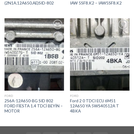
(2N1A.12A650.AE)SID-802
IAW 5SF8.K2 – IAW5SF8.K2
İstek
İstek
Listeme
Listeme
Ekle
Ekle
FORD
FORD
2S6A-12A650-BG SID 802
Ford 2 0 TDCI ECU 6M51
FORD FİESTA 1.4 TDCİ BEYİN –
12A650 YA 5WS40512A T
MOTOR
4BKA