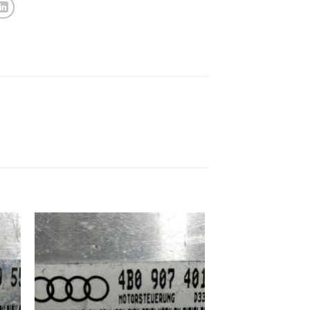
ek
İstek
eme
Listeme
e
Ekle