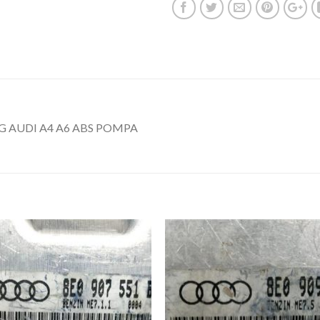
CG AUDI A4 A6 ABS POMPA
İstek
İst
Listeme
List
Ekle
Ekl