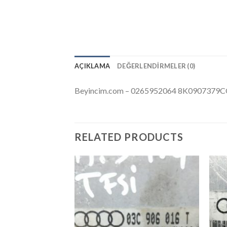
AÇIKLAMA
DEĞERLENDIRMELER (0)
Beyincim.com – 0265952064 8K0907379
RELATED PRODUCTS
İstek
Listeme
Ekle