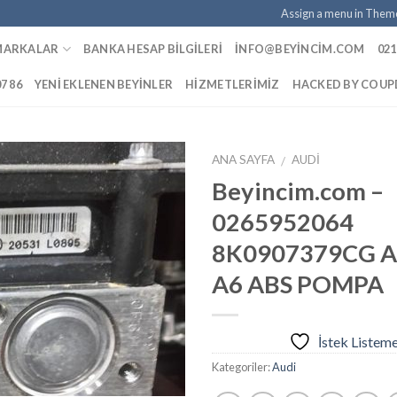
Assign a menu in Them
MARKALAR
BANKA HESAP BILGILERI
INFO@BEYINCIM.COM
021
07 86
YENI EKLENEN BEYINLER
HIZMETLERIMIZ
HACKED BY COU
ANA SAYFA
AUDI
/
Beyincim.com –
0265952064
İstek
8K0907379CG A
Listeme
Ekle
A6 ABS POMPA
İstek Listem
Kategoriler:
Audi