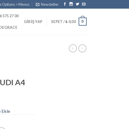
e Options > Menus
Newsletter
6 575 27 00
0
GIRIŞ YAP
SEPET /
₺
0,00
PDEGRACE
UDI A4
e Ekle