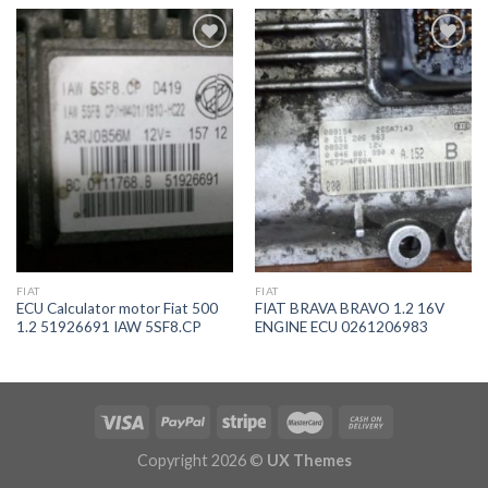
İstek
İstek
Listeme
Listeme
Ekle
Ekle
FIAT
FIAT
ECU Calculator motor Fiat 500
FIAT BRAVA BRAVO 1.2 16V
1.2 51926691 IAW 5SF8.CP
ENGINE ECU 0261206983
Copyright 2026 ©
UX Themes