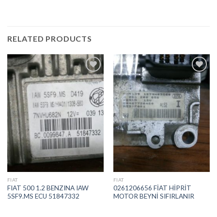
RELATED PRODUCTS
İstek
İstek
Listeme
Listeme
Ekle
Ekle
FIAT
FIAT
FIAT 500 1.2 BENZINA IAW
0261206656 FİAT HİPRİT
5SF9.MS ECU 51847332
MOTOR BEYNİ SIFIRLANIR