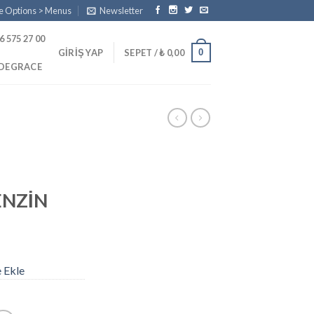
e Options > Menus
Newsletter
6 575 27 00
0
GIRIŞ YAP
SEPET /
₺
0,00
PDEGRACE
ENZİN
e Ekle