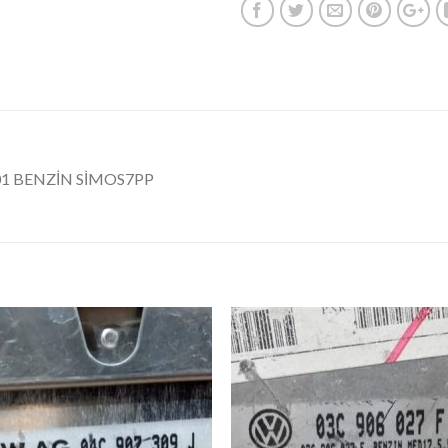
01 BENZİN SİMOS7PP
İstek
İst
Listeme
List
Ekle
Ekl