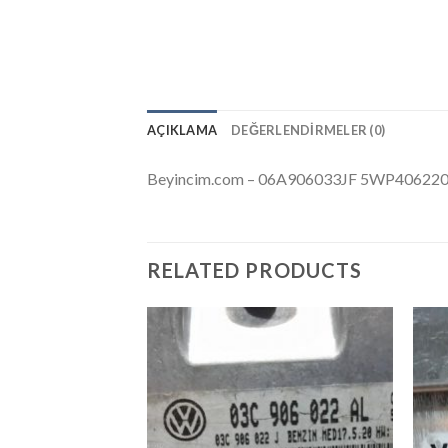
AÇIKLAMA
DEĞERLENDIRMELER (0)
Beyincim.com – 06A906033JF 5WP40622
RELATED PRODUCTS
İstek
Listeme
Ekle