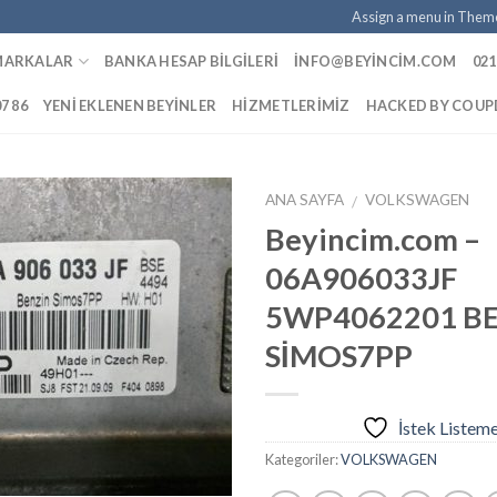
Assign a menu in Them
MARKALAR
BANKA HESAP BILGILERI
INFO@BEYINCIM.COM
021
07 86
YENI EKLENEN BEYINLER
HIZMETLERIMIZ
HACKED BY COU
ANA SAYFA
VOLKSWAGEN
/
Beyincim.com –
06A906033JF
İstek
5WP4062201 B
Listeme
Ekle
SİMOS7PP
İstek Listem
Kategoriler:
VOLKSWAGEN