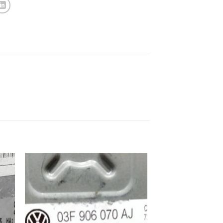
ek
İstek
eme
Listeme
e
Ekle