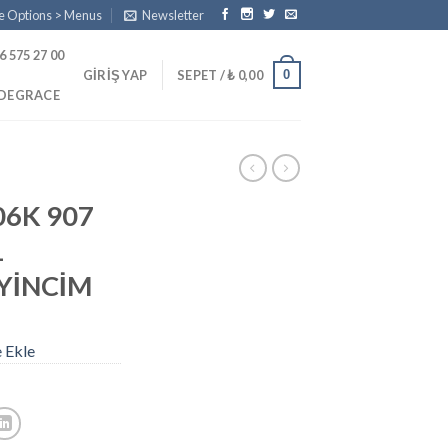
e Options > Menus
Newsletter
6 575 27 00
0
GIRIŞ YAP
SEPET /
₺
0,00
PDEGRACE
06K 907
1
YİNCİM
e Ekle