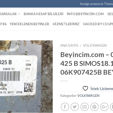
Assign a menu in Them
MARKALAR
BANKA HESAP BILGILERI
INFO@BEYINCIM.COM
021
07 86
YENI EKLENEN BEYINLER
HIZMETLERIMIZ
HACKED BY COU
ANA SAYFA
VOLKSWAGEN
/
Beyincim.com – 
425 B SIMOS18.
İstek
06K907425B BE
Listeme
Ekle
İstek Listem
Kategoriler:
VOLKSWAGEN