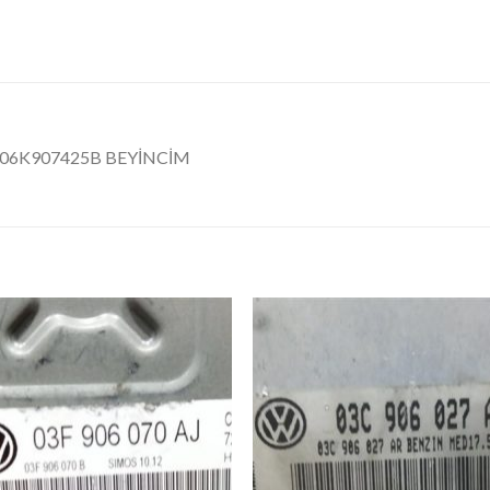
.1 06K907425B BEYİNCİM
İstek
İst
Listeme
List
Ekle
Ekl