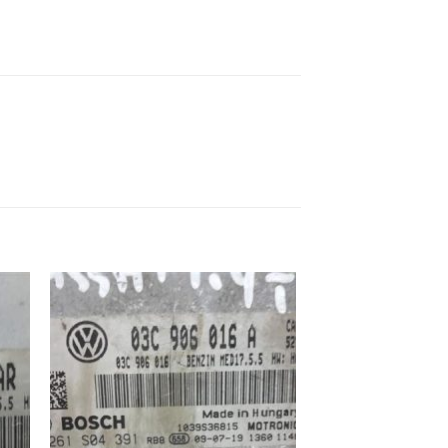
ek
İstek
eme
Listeme
e
Ekle