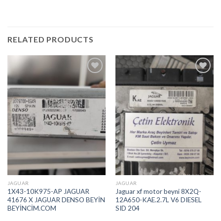
RELATED PRODUCTS
İstek
İstek
Listeme
Listeme
Ekle
Ekle
JAGUAR
JAGUAR
1X43-10K975-AP JAGUAR
Jaguar xf motor beyni 8X2Q-
41676 X JAGUAR DENSO BEYİN
12A650-KAE.2.7L V6 DIESEL
BEYİNCİM.COM
SID 204