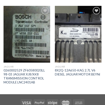
İstek
İstek
Listeme
Listeme
Ekle
Ekle
JAGUAR
JAGUAR
0260002529 ZF60580020LL
8X2Q-12A650-KAG 2.7L V6
98-03 JAGUAR XJ8/XK8
DIESEL JAGUAR MOTOR BEYNi
TRANSMISSION CONTROL
MODULE LNC2401AB