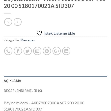
20 00 S180170021A SID307
İstek Listeme Ekle
Kategoriler:
Mercedes
AÇIKLAMA
DEĞERLENDIRMELER (0)
Beyincim.com – A6079002000 a 607 900 20 00
S180170021A SID307