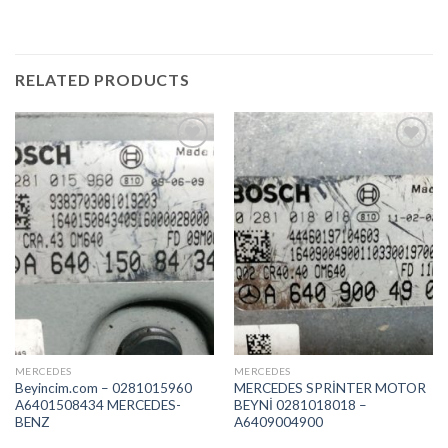
RELATED PRODUCTS
İstek
İstek
Listeme
Listeme
Ekle
Ekle
MERCEDES
MERCEDES
Beyincim.com – 0281015960
MERCEDES SPRİNTER MOTOR
A6401508434 MERCEDES-
BEYNİ 0281018018 –
BENZ
A6409004900