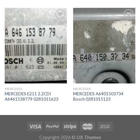
İstek
İstek
Listeme
Listeme
Ekle
Ekle
MERCEDES
MERCEDES
MERCEDES E211 2.2CDI
MERCEDES A6401503734
A6461538779 0281011623
Bosch 0281015123
Copyright 2026 ©
UX Themes