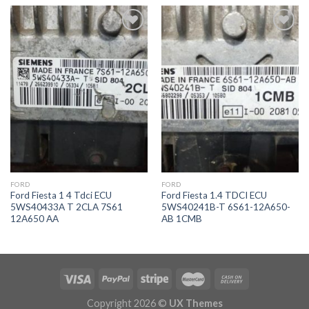
İstek
İstek
Listeme
Listeme
Ekle
Ekle
FORD
FORD
Ford Fiesta 1 4 Tdci ECU
Ford Fiesta 1.4 TDCI ECU
5WS40433A T 2CLA 7S61
5WS40241B-T 6S61-12A650-
12A650 AA
AB 1CMB
Copyright 2026 ©
UX Themes