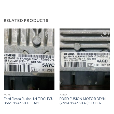
RELATED PRODUCTS
İstek
İstek
Listeme
Listeme
Ekle
Ekle
FORD
FORD
Ford Fiesta Fusion 1.4 TDCI ECU
FORD FUSION MOTOR BEYNİ
3S61-12A650-LC 5AYC
(2N1A.12A650.AE)SID-802