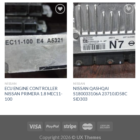
İstek
İstek
Listeme
Listeme
Ekle
Ekle
NİSSAN
NİSSAN
ECU ENGINE CONTROLLER
NISSAN QASHQAI
NISSAN PRIMERA 1.8 MEC11-
S180033106A 23710JD58C
100
SID303
Copyright 2026 ©
UX Themes