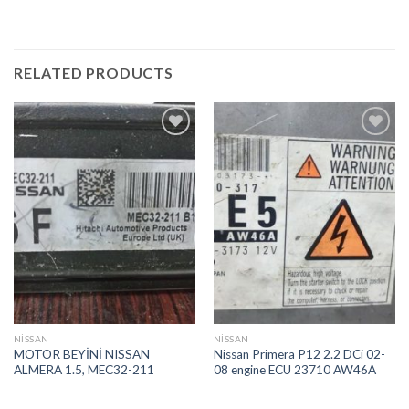
RELATED PRODUCTS
İstek
İstek
Listeme
Listeme
Ekle
Ekle
NİSSAN
NİSSAN
MOTOR BEYİNİ NISSAN
Nissan Primera P12 2.2 DCi 02-
ALMERA 1.5, MEC32-211
08 engine ECU 23710 AW46A