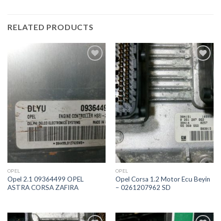
RELATED PRODUCTS
İstek
İstek
Listeme
Listeme
Ekle
Ekle
OPEL
OPEL
Opel 2.1 09364499 OPEL
Opel Corsa 1.2 Motor Ecu Beyin
ASTRA CORSA ZAFIRA
– 0261207962 SD