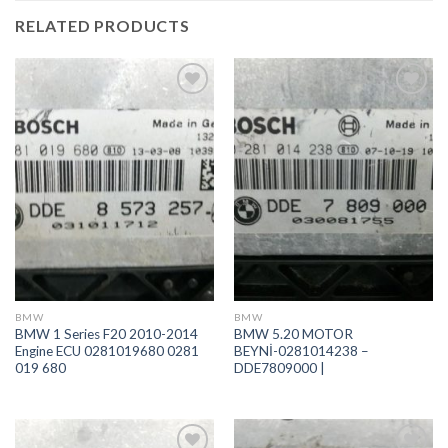
RELATED PRODUCTS
İstek
İstek
Listeme
Listeme
Ekle
Ekle
BMW
BMW
BMW 1 Series F20 2010-2014
BMW 5.20 MOTOR
Engine ECU 0281019680 0281
BEYNİ-0281014238 –
019 680
DDE7809000 |