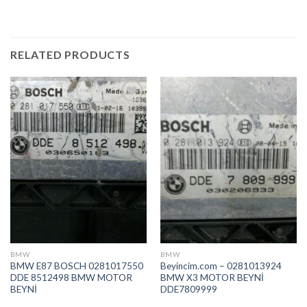
RELATED PRODUCTS
İstek
İstek
Listeme
Listeme
Ekle
Ekle
BMW
BMW
BMW E87 BOSCH 0281017550
Beyincim.com – 0281013924
DDE 8512498 BMW MOTOR
BMW X3 MOTOR BEYNİ
BEYNİ
DDE7809999