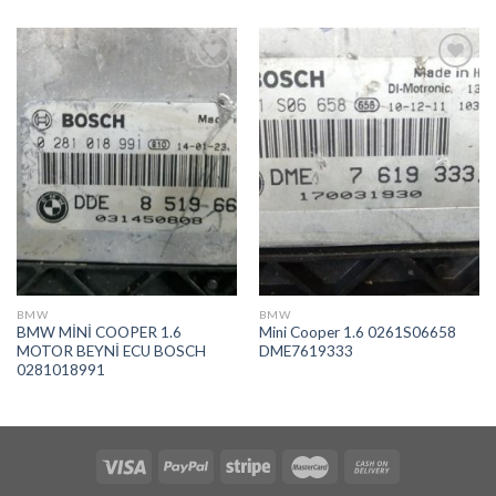
İstek
İstek
Listeme
Listeme
Ekle
Ekle
BMW
BMW
BMW MİNİ COOPER 1.6
Mini Cooper 1.6 0261S06658
MOTOR BEYNİ ECU BOSCH
DME7619333
0281018991