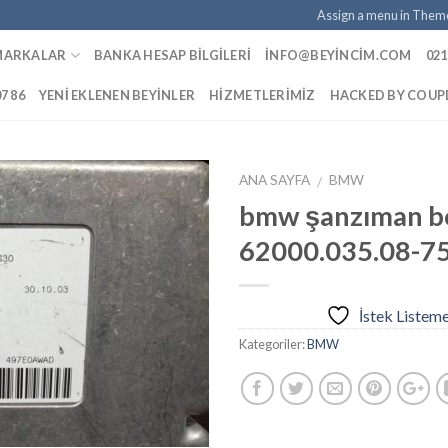
Assign a menu in Them
MARKALAR
BANKA HESAP BILGILERI
INFO@BEYINCIM.COM
021
07 86
YENI EKLENEN BEYINLER
HIZMETLERIMIZ
HACKED BY COU
ANA SAYFA
BMW
/
bmw şanzıman b
62000.035.08-7
İstek
Listeme
Ekle
İstek Listem
Kategoriler:
BMW