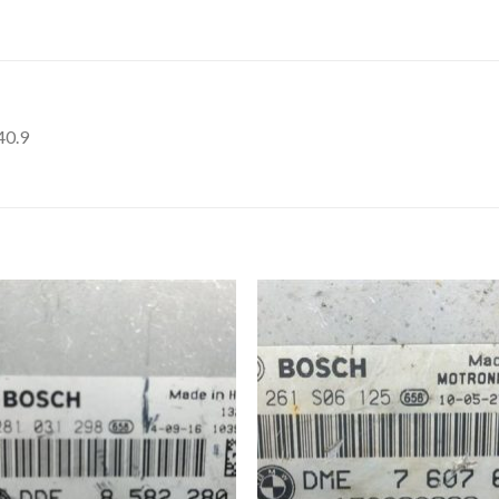
40.9
İstek
İst
Listeme
List
Ekle
Ekl