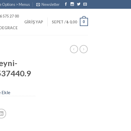
e Options > Menus
Newsletter
6 575 27 00
0
GIRIŞ YAP
SEPET /
₺
0,00
PDEGRACE
eyni-
537440.9
e Ekle