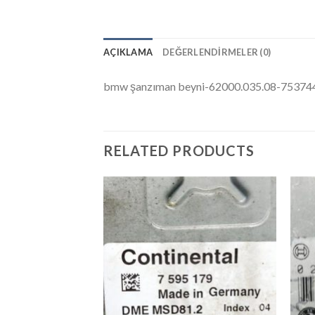
AÇIKLAMA
DEĞERLENDIRMELER (0)
bmw şanzıman beyni-62000.035.08-75374
RELATED PRODUCTS
İstek
Listeme
Ekle