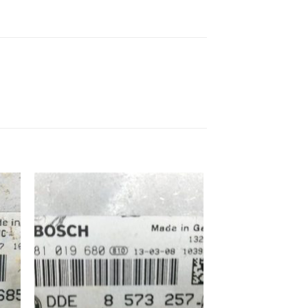
ek
İstek
eme
Listeme
e
Ekle