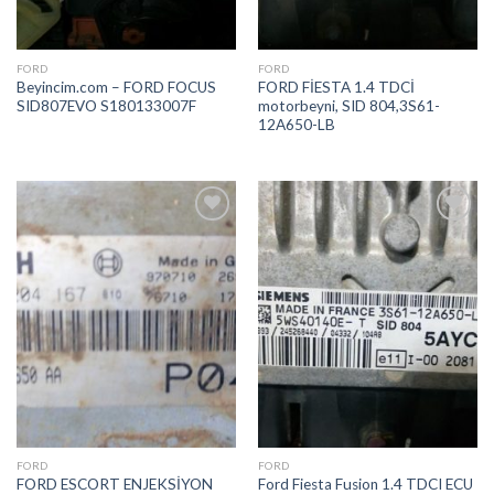
FORD
FORD
Beyincim.com – FORD FOCUS
FORD FİESTA 1.4 TDCİ
SID807EVO S180133007F
motorbeyni, SID 804,3S61-
12A650-LB
İstek
İstek
Listeme
Listeme
Ekle
Ekle
FORD
FORD
FORD ESCORT ENJEKSİYON
Ford Fiesta Fusion 1.4 TDCI ECU