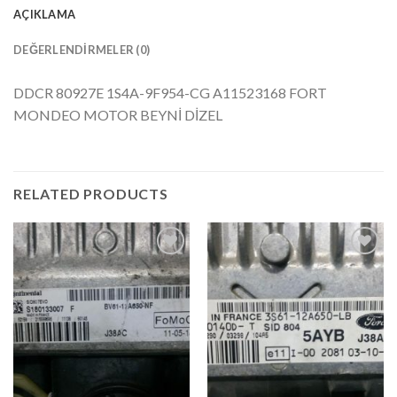
AÇIKLAMA
DEĞERLENDIRMELER (0)
DDCR 80927E 1S4A-9F954-CG A11523168 FORT
MONDEO MOTOR BEYNİ DİZEL
RELATED PRODUCTS
İstek
İstek
Listeme
Listeme
Ekle
Ekle