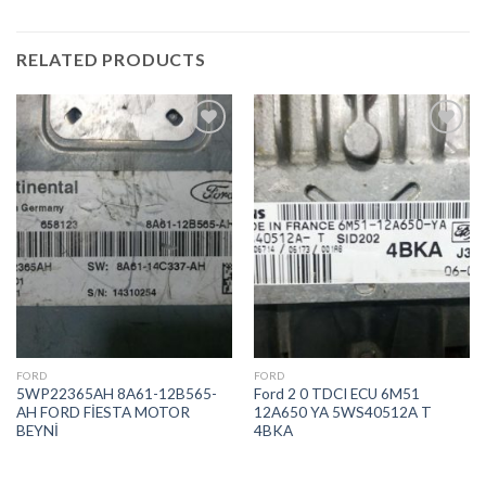
RELATED PRODUCTS
İstek
İstek
Listeme
Listeme
Ekle
Ekle
FORD
FORD
5WP22365AH 8A61-12B565-
Ford 2 0 TDCI ECU 6M51
AH FORD FİESTA MOTOR
12A650 YA 5WS40512A T
BEYNİ
4BKA