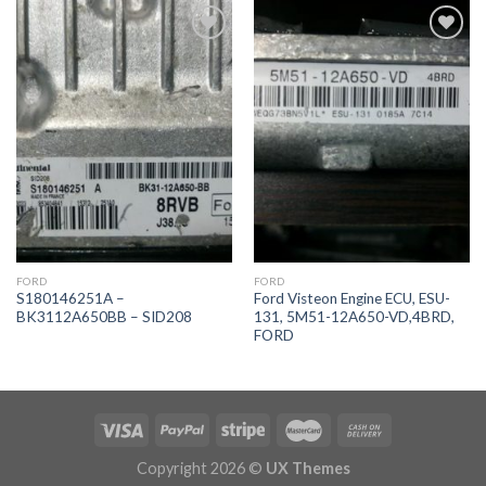
İstek
İstek
Listeme
Listeme
Ekle
Ekle
FORD
FORD
S180146251A –
Ford Visteon Engine ECU, ESU-
BK3112A650BB – SID208
131, 5M51-12A650-VD,4BRD,
FORD
Copyright 2026 ©
UX Themes