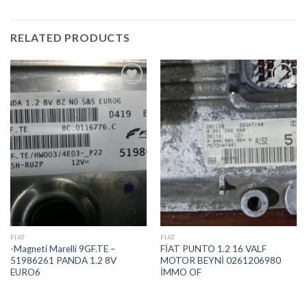
RELATED PRODUCTS
İstek
İstek
Listeme
Listeme
Ekle
Ekle
FIAT
FIAT
-Magneti Marelli 9GF.TE –
FİAT PUNTO 1.2 16 VALF
51986261 PANDA 1.2 8V
MOTOR BEYNİ 0261206980
EURO6
İMMO OF