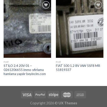
İstek
İstek
Listeme
Listeme
Ekle
Ekle
FIAT
FIAT
STILO 2.4 20V 01 –
FIAT 500 1.2 8V IAW 5SF8 MR
0261206655 immo sıfırlama
51819337
hamlama yapılır beyincim.com
Copyright 2026 ©
UX Themes