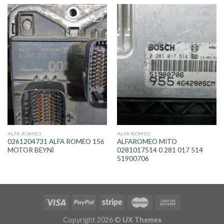
İstek
İstek
Listeme
Listeme
Ekle
Ekle
ALFA ROMEO
ALFA ROMEO
0261204731 ALFA ROMEO 156
ALFAROMEO MITO
MOTOR BEYNİ
0281017514 0 281 017 514
51900706
Copyright 2026 ©
UX Themes