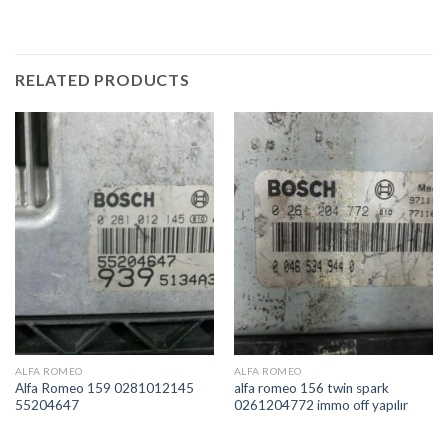
RELATED PRODUCTS
İstek
İstek
Listeme
Listeme
Ekle
Ekle
ALFA ROMEO
ALFA ROMEO
Alfa Romeo 159 0281012145
alfa romeo 156 twin spark
55204647
0261204772 immo off yapılır