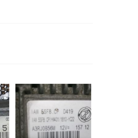
ek
İstek
eme
Listeme
e
Ekle