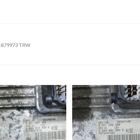
1879973 TRW
İstek
İst
Listeme
List
Ekle
Ekl