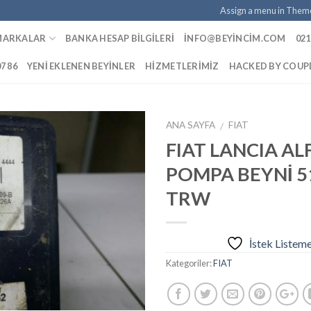
Assign a menu in Them
MARKALAR
BANKA HESAP BILGILERI
INFO@BEYINCIM.COM
021
07 86
YENI EKLENEN BEYINLER
HIZMETLERIMIZ
HACKED BY COU
ANA SAYFA
FIAT
/
FIAT LANCIA AL
POMPA BEYNİ 5
İstek
TRW
Listeme
Ekle
İstek Listem
Kategoriler:
FIAT