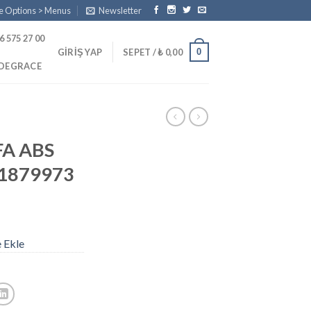
e Options > Menus
Newsletter
6 575 27 00
0
GIRIŞ YAP
SEPET /
₺
0,00
PDEGRACE
FA ABS
1879973
e Ekle