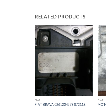
RELATED PRODUCTS
İstek
Listeme
Ekle
FIAT
FIAT
FİAT BRAVA 0261204578 872118
MOTO