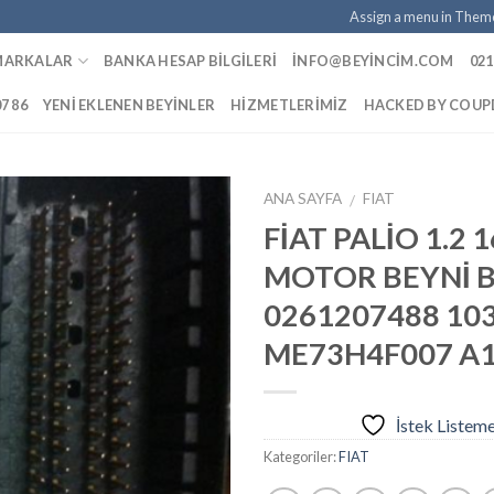
Assign a menu in Them
MARKALAR
BANKA HESAP BILGILERI
INFO@BEYINCIM.COM
021
07 86
YENI EKLENEN BEYINLER
HIZMETLERIMIZ
HACKED BY COU
ANA SAYFA
FIAT
/
FİAT PALİO 1.2 
MOTOR BEYNİ 
İstek
0261207488 10
Listeme
Ekle
ME73H4F007 A
İstek Listem
Kategoriler:
FIAT