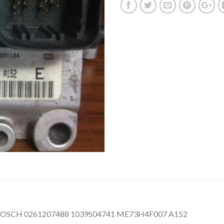
 BOSCH 0261207488 1039S04741 ME73H4F007 A152