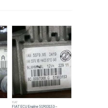
ek
İstek
eme
Listeme
e
Ekle
FIAT
FIAT ECU Engine 51903153 –