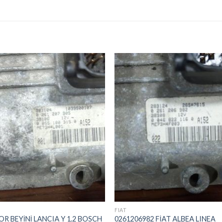
İstek
İst
Listeme
List
Ekle
Ekl
FIAT
R BEYİNİ LANCIA Y 1.2 BOSCH
0261206982 FİAT ALBEA LINEA