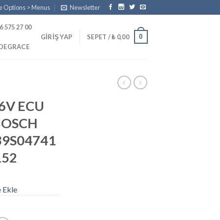
e Options > Menus
Newsletter
6 575 27 00
0
GIRIŞ YAP
SEPET /
₺
0,00
PDEGRACE
16V ECU
BOSCH
39S04741
152
e Ekle