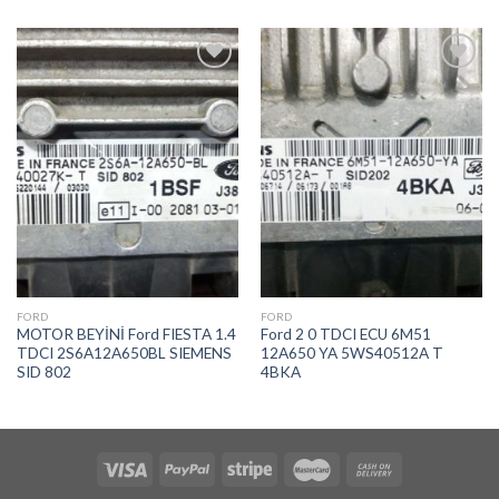
İstek
İstek
Listeme
Listeme
Ekle
Ekle
FORD
FORD
MOTOR BEYİNİ Ford FIESTA 1.4
Ford 2 0 TDCI ECU 6M51
TDCI 2S6A12A650BL SIEMENS
12A650 YA 5WS40512A T
SID 802
4BKA