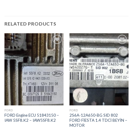
RELATED PRODUCTS
İstek
İstek
Listeme
Listeme
Ekle
Ekle
FORD
FORD
FORD Engine ECU 51843150 –
2S6A-12A650-BG SID 802
IAW 5SF8.K2 – IAW5SF8.K2
FORD FİESTA 1.4 TDCİ BEYİN –
MOTOR