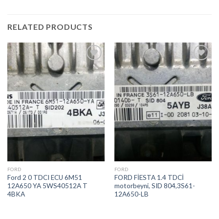
RELATED PRODUCTS
İstek
İstek
Listeme
Listeme
Ekle
Ekle
FORD
FORD
Ford 2 0 TDCI ECU 6M51
FORD FİESTA 1.4 TDCİ
12A650 YA 5WS40512A T
motorbeyni, SID 804,3S61-
4BKA
12A650-LB