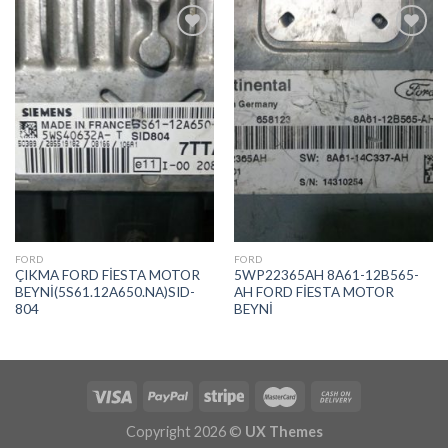
İstek
İstek
Listeme
Listeme
Ekle
Ekle
FORD
FORD
ÇIKMA FORD FİESTA MOTOR
5WP22365AH 8A61-12B565-
BEYNİ(5S61.12A650.NA)SID-
AH FORD FİESTA MOTOR
804
BEYNİ
Copyright 2026 ©
UX Themes