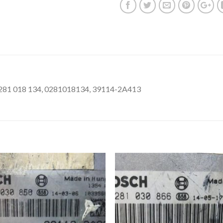
81 018 134, 0281018134, 39114-2A413
İstek
İst
Listeme
List
Ekle
Ekl