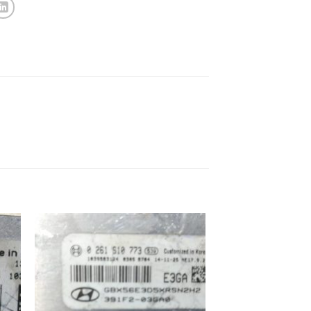
ek
İstek
eme
Listeme
e
Ekle