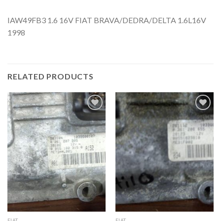
IAW49FB3 1.6 16V FIAT BRAVA/DEDRA/DELTA 1.6L16V
1998
RELATED PRODUCTS
İstek
İstek
Listeme
Listeme
Ekle
Ekle
FIAT
FIAT