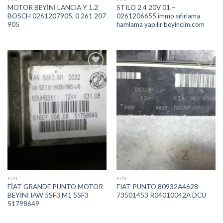
MOTOR BEYİNİ LANCIA Y 1.2
STILO 2.4 20V 01 –
BOSCH 0261207905, 0 261 207
0261206655 immo sıfırlama
905
hamlama yapılır beyincim.com
İstek
İstek
Listeme
Listeme
Ekle
Ekle
FIAT
FIAT
FİAT GRANDE PUNTO MOTOR
FIAT PUNTO 80932A4628
BEYİNİ IAW 5SF3.M1 5SF3
73501453 R04010042A DCU
51798649