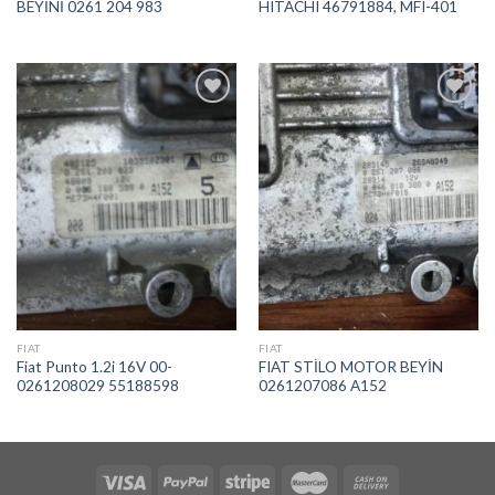
BEYİNİ 0261 204 983
HITACHI 46791884, MFI-401
İstek
İstek
Listeme
Listeme
Ekle
Ekle
FIAT
FIAT
Fiat Punto 1.2i 16V 00-
FIAT STİLO MOTOR BEYİN
0261208029 55188598
0261207086 A152