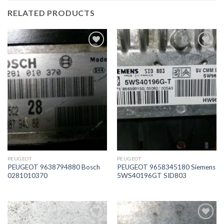
RELATED PRODUCTS
İstek
İstek
Listeme
Listeme
Ekle
Ekle
PEUGEOT
PEUGEOT
PEUGEOT 9638794880 Bosch
PEUGEOT 9658345180 Siemens
0281010370
5WS40196GT SID803