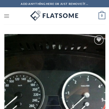
Skip
ADD ANYTHING HERE OR JUST REMOVE IT...
to
content
0
İstek
Listeme
Ekle