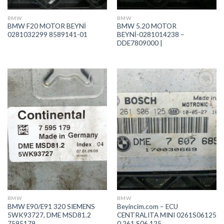
BMW
BMW
BMW F20 MOTOR BEYNİ
BMW 5.20 MOTOR
0281032299 8589141-01
BEYNİ-0281014238 –
DDE7809000 |
İstek
İstek
Listeme
Listeme
Ekle
Ekle
BMW
BMW
BMW E90/E91 320 SIEMENS
Beyincim.com – ECU
5WK93727, DME MSD81.2
CENTRALITA MINI 0261S06125
7595179
0 261 S06 125