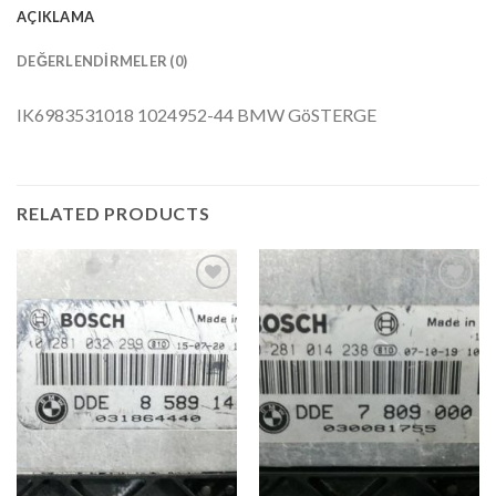
AÇIKLAMA
DEĞERLENDIRMELER (0)
IK6983531018 1024952-44 BMW GöSTERGE
RELATED PRODUCTS
İstek
İstek
Listeme
Listeme
Ekle
Ekle