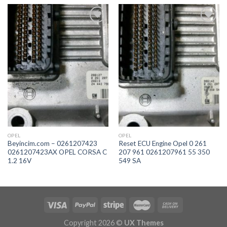
İstek
İstek
Listeme
Listeme
Ekle
Ekle
OPEL
OPEL
Beyincim.com – 0261207423
Reset ECU Engine Opel 0 261
0261207423AX OPEL CORSA C
207 961 0261207961 55 350
1.2 16V
549 SA
Copyright 2026 ©
UX Themes