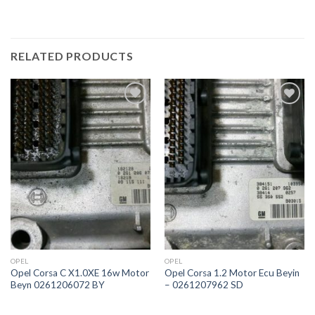
RELATED PRODUCTS
İstek
İstek
Listeme
Listeme
Ekle
Ekle
OPEL
OPEL
Opel Corsa C X1.0XE 16w Motor
Opel Corsa 1.2 Motor Ecu Beyin
Beyn 0261206072 BY
– 0261207962 SD